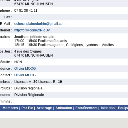
Social :
4 rue de l'Eglise
67470 MUNCHHAUSEN
phone :
07 81 38 41 11
Fax :
E-Mail :
echecs.plainedurhin@gmail.com
nternet :
http://bitly.com/2rRlqDv
raires :
Jeudis en période scolaire:
17h00 - 18h00 Ecoliers débutants
18h15 - 19h30 Ecoliers aguerris, Collégiens, Lycéens et Adultes.
de Jeu :
4 rue des Cygnes
67470 MUNCHHAUSEN
éduite :
NON
idence :
Olivier MOOG
ontact :
Olivier MOOG
mbres :
Licences A :
30
Licences B :
19
erclubs :
Division régionale
Jeunes :
Division Régionale
minins :
Membres
|
Par Elo
|
Arbitrage
|
Animation
|
Entraînement
|
Initiation
|
Equip