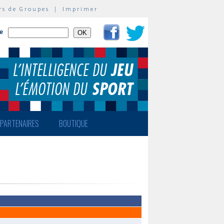
rs de Groupes
|
Imprimer
te
PARTENAIRES
BOUTIQUE