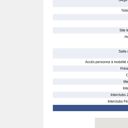
Siège 
Télé
Site I
Ho
Salle 
Accès personne à mobilité r
Prés
C
Me
Int
Interclubs 
Interclubs Fé