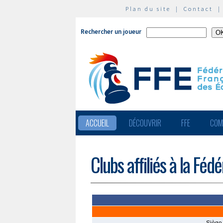
Plan du site
|
Contact
Rechercher un joueur
ACCUEIL
DÉCOUVRIR
FFE
COM
Clubs affiliés à la Féd