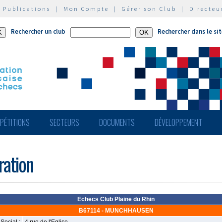
|
Publications
|
Mon Compte
|
Gérer son Club
|
Directeu
Rechercher un club
Rechercher dans le si
PÉTITIONS
SECTEURS
DOCUMENTS
DÉVELOPPEMENT
ération
Echecs Club Plaine du Rhin
B67114 - MUNCHHAUSEN