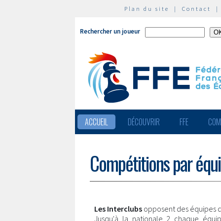
Plan du site
|
Contact
Rechercher un joueur
ACCUEIL
DÉCOUVRIR
FFE
COM
Compétitions par équ
Les Interclubs
opposent des équipes d
Jusqu'à la nationale 2 chaque équi