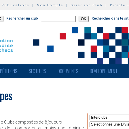
|
Publications
|
Mon Compte
|
Gérer son Club
|
Directeu
Rechercher un club
Rechercher dans le si
PÉTITIONS
SECTEURS
DOCUMENTS
DÉVELOPPEMENT
ipes
e Clubs composées de 8 joueurs.
pe doit comporter au moins une féminine