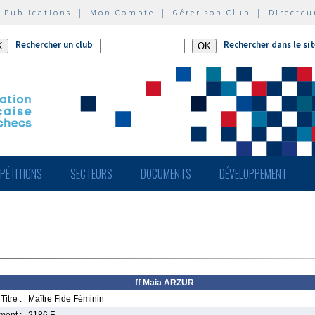
|
Publications
|
Mon Compte
|
Gérer son Club
|
Directeu
Rechercher un club
Rechercher dans le si
PÉTITIONS
SECTEURS
DOCUMENTS
DÉVELOPPEMENT
ff Maia ARZUR
Titre :
Maître Fide Féminin