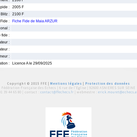
ment :
2186 F
pide :
2005 F
Blitz :
2100 F
Fide :
Fiche Fide de Maia ARZUR
ional :
 fide :
iateur :
teur :
neur :
iation :
Licence A le 29/09/2025
Copyright © 2015 FFE |
Mentions légales
|
Protection des données
Fédération Française des Echecs |
6 rue de l'Eglise | 92600 ASNIERES SUR SEINE
01 39 44 65 80
| contact :
contact@ffechecs.fr
| webmestre :
erick.mouret@echecs.as