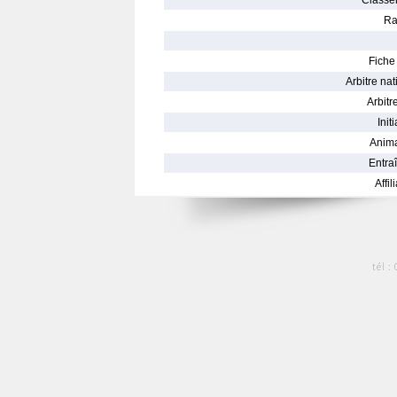
Classe
Ra
Fiche 
Arbitre nat
Arbitre
Init
Anima
Entraî
Affil
tél :