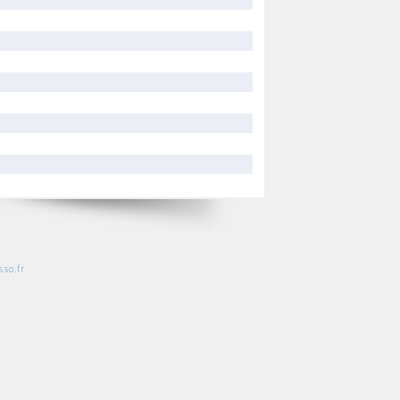
so.fr