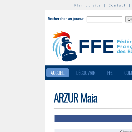
Plan du site
|
Contact
Rechercher un joueur
ACCUEIL
DÉCOUVRIR
FFE
COM
ARZUR Maia