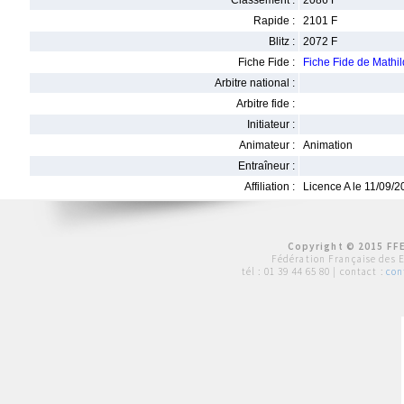
Classement :
2086 F
Rapide :
2101 F
Blitz :
2072 F
Fiche Fide :
Fiche Fide de Math
Arbitre national :
Arbitre fide :
Initiateur :
Animateur :
Animation
Entraîneur :
Affiliation :
Licence A le 11/09/
Copyright © 2015 FFE
Fédération Française des 
tél :
01 39 44 65 80
| contact :
con