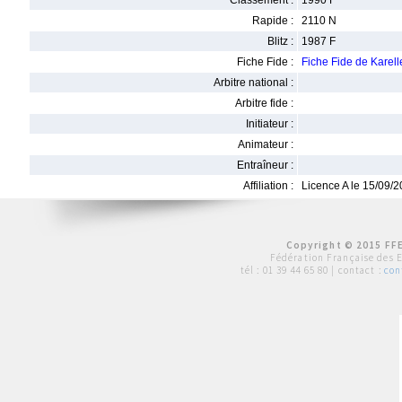
Classement :
1990 F
Rapide :
2110 N
Blitz :
1987 F
Fiche Fide :
Fiche Fide de Kare
Arbitre national :
Arbitre fide :
Initiateur :
Animateur :
Entraîneur :
Affiliation :
Licence A le 15/09/
Copyright © 2015 FFE
Fédération Française des 
tél :
01 39 44 65 80
| contact :
con