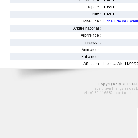
Classement :
1947 F
Rapide :
1959 F
Blitz :
1826 F
Fiche Fide :
Fiche Fide de Cyri
Arbitre national :
Arbitre fide :
Initiateur :
Animateur :
Entraîneur :
Affiliation :
Licence A le 11/09/
Copyright © 2015 FFE
Fédération Française des 
tél :
01 39 44 65 80
| contact :
con