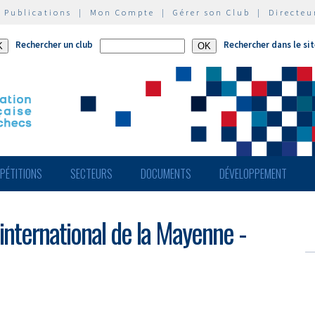
|
Publications
|
Mon Compte
|
Gérer son Club
|
Directeu
Rechercher un club
Rechercher dans le si
PÉTITIONS
SECTEURS
DOCUMENTS
DÉVELOPPEMENT
international de la Mayenne -