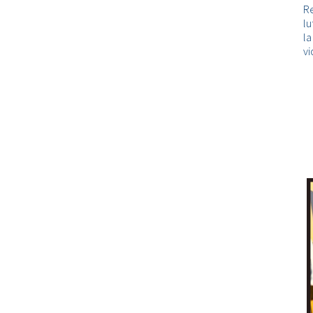
Re
lu
l
vi