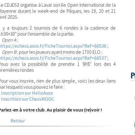
Le CDJE53 organise à Laval son 6e Open International de la
Mayenne durant le week-end de Pâques, les 19, 20 et 21
avril 2025.
Il y a toujours 2 tournois de 6 rondes à la cadence de
1h30+30" pour l'ensemble de la partie.
•
Open A
:
https://echecs.asso.fr/FicheTournoi.aspx?Ref=66536
;
•
Open B
: pour les joueurs ayant moins de 1700 ELO :
https://echecs.asso.fr/FicheTournoi.aspx?Ref=66537
;
Vous avez la possibilité de prendre 1 ‘BYE' lors des 4
premières rondes
P
Pour vous inscrire, rien de plus simple, voici les deux liens
par lesquels vous pouvez le faire :
•
Inscription sur HelloAsso
•
Inscrition sur ChessMOOC
Parlez-en à votre club. Au plaisir de vous (re)voir !
Retour