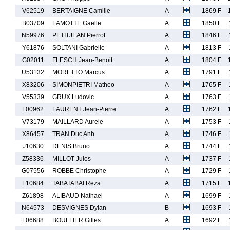
V62519
BERTAIGNE Camille
A
1869 F
B03709
LAMOTTE Gaelle
A
1850 F
N59976
PETITJEAN Pierrot
A
1846 F
Y61876
SOLTANI Gabrielle
A
1813 F
G02011
FLESCH Jean-Benoit
A
1804 F
U53132
MORETTO Marcus
A
1791 F
X83206
SIMONPIETRI Matheo
A
1765 F
V55339
GRUX Ludovic
A
1763 F
L00962
LAURENT Jean-Pierre
A
1762 F
V73179
MAILLARD Aurele
A
1753 F
X86457
TRAN Duc Anh
A
1746 F
J10630
DENIS Bruno
A
1744 F
Z58336
MILLOT Jules
A
1737 F
G07556
ROBBE Christophe
A
1729 F
L10684
TABATABAI Reza
A
1715 F
Z61898
ALIBAUD Nathael
A
1699 F
N64573
DESVIGNES Dylan
B
1693 F
F06688
BOULLIER Gilles
A
1692 F