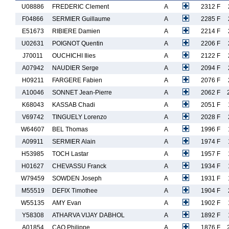
U08886
FREDERIC Clement
A
2312 F
F04866
SERMIER Guillaume
A
2285 F
E51673
RIBIERE Damien
A
2214 F
U02631
POIGNOT Quentin
A
2206 F
J70011
OUCHICHI Ilies
A
2122 F
A07942
NAUDIER Serge
A
2094 F
H09211
FARGERE Fabien
A
2076 F
A10046
SONNET Jean-Pierre
A
2062 F
K68043
KASSAB Chadi
A
2051 F
V69742
TINGUELY Lorenzo
A
2028 F
W64607
BEL Thomas
A
1996 F
A09911
SERMIER Alain
A
1974 F
H53985
TOCH Lastar
A
1957 F
H01627
CHEVASSU Franck
A
1934 F
W79459
SOWDEN Joseph
A
1931 F
M55519
DEFIX Timothee
A
1904 F
W55135
AMY Evan
A
1902 F
Y58308
ATHARVA VIJAY DABHOL
A
1892 F
A01854
CAO Philippe
A
1876 F