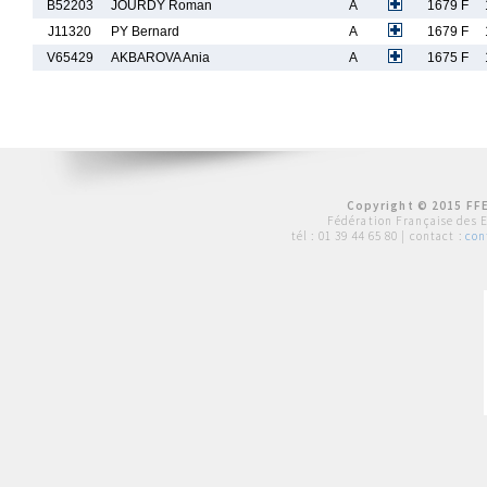
B52203
JOURDY Roman
A
1679 F
J11320
PY Bernard
A
1679 F
V65429
AKBAROVA Ania
A
1675 F
Copyright © 2015 FFE
Fédération Française des 
tél :
01 39 44 65 80
| contact :
con