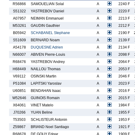
R56866
SAMOUELIAN Solal
A
2240 F
S51322
YASTREBOV Daniel
A
2220 F
A07957
NEIMAN Emmanuel
A
2213 F
M53261
GAUDIN Gauthier
A
2212 F
B05942
SCHABANEL Stephane
A
2190 F
S51609
BERNARD Noam
A
2139 F
A54178
DUQUESNE Adrien
A
2134 F
N66007
ABIVEN Pierre-Louis
A
2098 F
R68476
YASTREBOV Andrey
A
2064 F
H68449
NAILLOU Thomas
A
2053 F
V69112
OSINSKI Martin
A
2046 F
P51084
LAPITSKI Yaroslav
A
2023 F
U60851
BENDAHAN Isaac
A
2016 F
W52646
GUINOIS Romain
A
2015 F
X64061
VINET Matelo
A
1984 F
J70266
YUAN Beline
A
1955 F
T53503
SCHLISTEUR Antonin
A
1953 F
Z59867
BRIAND Noel Santiago
A
1921 F
R68678
DE GOUY Edgar
A
1909 F