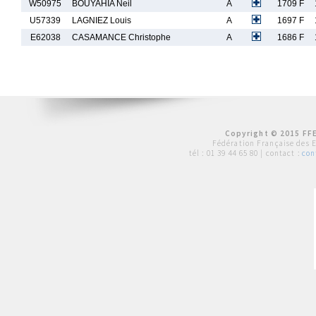
W50975
BOUYAHIA Neil
A
1709 F
U57339
LAGNIEZ Louis
A
1697 F
E62038
CASAMANCE Christophe
A
1686 F
Copyright © 2015 FFE
Fédération Française des 
tél :
01 39 44 65 80
| contact :
con