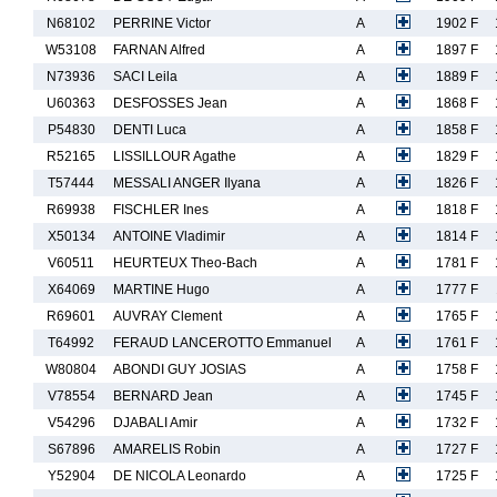
N68102
PERRINE Victor
A
1902 F
W53108
FARNAN Alfred
A
1897 F
N73936
SACI Leila
A
1889 F
U60363
DESFOSSES Jean
A
1868 F
P54830
DENTI Luca
A
1858 F
R52165
LISSILLOUR Agathe
A
1829 F
T57444
MESSALI ANGER Ilyana
A
1826 F
R69938
FISCHLER Ines
A
1818 F
X50134
ANTOINE Vladimir
A
1814 F
V60511
HEURTEUX Theo-Bach
A
1781 F
X64069
MARTINE Hugo
A
1777 F
R69601
AUVRAY Clement
A
1765 F
T64992
FERAUD LANCEROTTO Emmanuel
A
1761 F
W80804
ABONDI GUY JOSIAS
A
1758 F
V78554
BERNARD Jean
A
1745 F
V54296
DJABALI Amir
A
1732 F
S67896
AMARELIS Robin
A
1727 F
Y52904
DE NICOLA Leonardo
A
1725 F